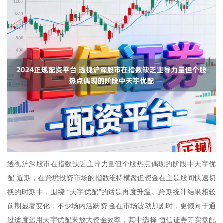
透视沪深股市在指数缺乏主导力量但个股热点偶现的阶段中天宇优
配 近期，在跨境投资市场的指数维持横盘但资金在主题股间快速切
换的时期中，围绕 “天宇优配”的话题再度升温。跨期统计结果相较
前期显著变化，不少场内活跃资 金在市场波动加剧时，更倾向于通
过适度运用天宇优配来放大资金效率，其中选择 恒信证券等实盘配