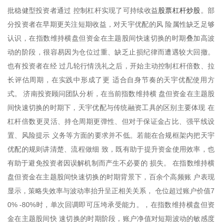
股票杠杆炒股
批稳健型投资者通过 控制杠杆实现了可持续收益
。部
分投资者在早期更关注短期收益，对天宇优配的风 险属性缺乏足够
认识，在指数维持横盘但资金在主题股间快速切换的时期叠加高波
动的阶段，很容易因为仓位过重、缺乏止损纪律而遭遇较大回撤。
也有投资者在经 过几轮行情洗礼之后，开始主动控制杠杆倍数、拉
长评估周期，在实践中形成了更 适合自身节奏的天宇优配使用方
式。 济南投资顾问团队分析，在当前指数维持横 盘但资金在主题股
间快速切换的时期下，天宇优配与传统融资工具的区别主要体现 在
杠杆倍数更灵活、持仓周期更弹性、但对于保证金占比、强平线设
置、风险提示 义务等方面的要求并不低。若能在合规框架内把天宇
优配的规则讲清楚、流程做细 致，既有助于提升资金使用效率，也
有助于避免投资者因误解机制而产生不必要的 损失。 在指数维持横
盘但资金在主题股间快速切换的时期背景下，百余个高频账 户表现
显示，策略失效率与波动率抬升呈正相关关系， 仓位超过账户价值7
0% -80%时，单次回调即可压垮承受能力。，在指数维持横盘但资
金在主题股间快 速切换的时期阶段，账户净值对短期波动的敏感度