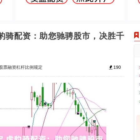
虎豹骑配资：助您驰骋股市，决胜千
股票融资杠杆比例规定
190