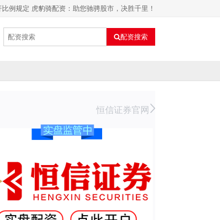
杆比例规定 虎豹骑配资：助您驰骋股市，决胜千里！
配资搜索
恒信证券官网