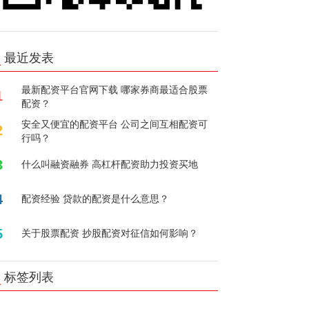
最近发表
最新配资平台官网下载 哪家券商最适合股票
1
配资？
安全又便宜的配资平台 公司之间互相配资可
2
行吗？
3
什么叫融资融券 高杠杆配资助力投资买地
4
配资经验 贷款的配资是什么意思？
5
关于股票配资 抄股配资对征信如何影响？
标签列表