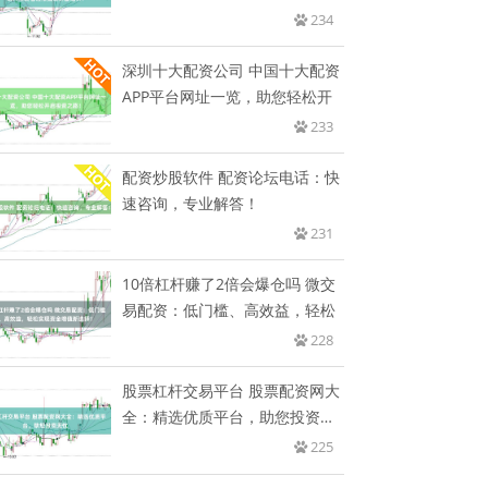
撬
234
深圳十大配资公司 中国十大配资
APP平台网址一览，助您轻松开
233
配资炒股软件 配资论坛电话：快
速咨询，专业解答！
231
10倍杠杆赚了2倍会爆仓吗 微交
易配资：低门槛、高效益，轻松
228
股票杠杆交易平台 股票配资网大
全：精选优质平台，助您投资无
忧
225