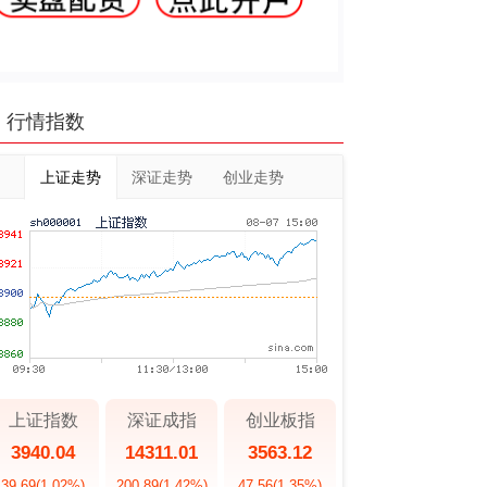
行情指数
上证走势
深证走势
创业走势
上证指数
深证成指
创业板指
3940.04
14311.01
3563.12
39.69
(1.02%)
200.89
(1.42%)
47.56
(1.35%)