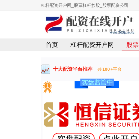
杠杆配资开户网_股票杠杆炒股_股票配资公司
首页
杠杆配资开户网
股票
十大配资平台推荐
共
100
+平台