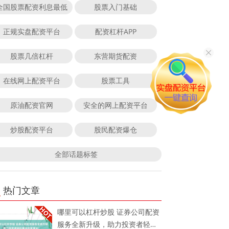
全国股票配资利息最低
股票入门基础
正规实盘配资平台
配资杠杆APP
股票几倍杠杆
东营期货配资
在线网上配资平台
股票工具
原油配资官网
安全的网上配资平台
炒股配资平台
股民配资爆仓
全部话题标签
热门文章
哪里可以杠杆炒股 证券公司配资
服务全新升级，助力投资者轻松