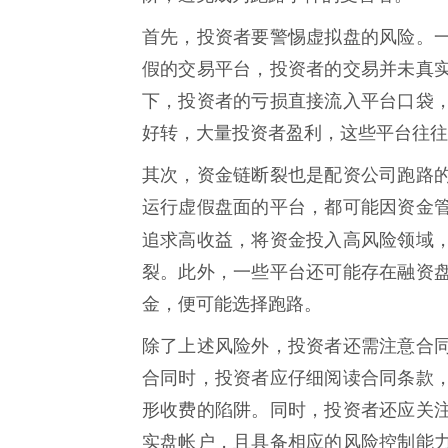
首先，投资者要警惕虚拟盘的风险。
假的交易平台，投资者的交易并未真
下，投资者的亏损直接流入平台口袋
好转，大量投资者盈利，这些平台往往
其次，资金链断裂也是配资公司跑路
运行虚假盘面的平台，都可能因资金
追求高收益，将资金投入高风险领域
裂。此外，一些平台还可能存在融资
金，便可能选择跑路。
除了上述风险外，投资者还需注意合
合同时，投资者应仔细阅读合同条款
形收费的陷阱。同时，投资者还应关
实盘帐户，且具备相应的风险控制能