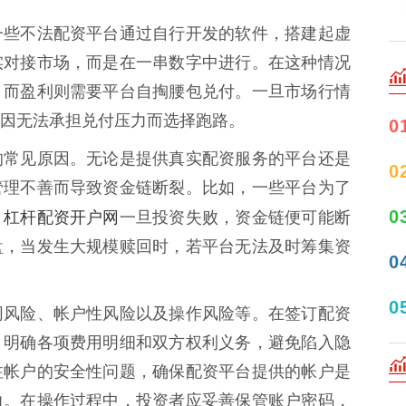
一些不法配资平台通过自行开发的软件，搭建起虚
实对接市场，而是在一串数字中进行。在这种情况
，而盈利则需要平台自掏腰包兑付。一旦市场行情
因无法承担兑付压力而选择跑路。
0
的常见原因。无论是提供真实配资服务的平台还是
0
管理不善而导致资金链断裂。比如，一些平台为了
杠杆配资开户网
0
，
一旦投资失败，资金链便可能断
盘，当发生大规模赎回时，若平台无法及时筹集资
0
0
同风险、帐户性风险以及操作风险等。在签订配资
，明确各项费用明细和双方权利义务，避免陷入隐
注帐户的安全性问题，确保配资平台提供的帐户是
力。在操作过程中，投资者应妥善保管账户密码，