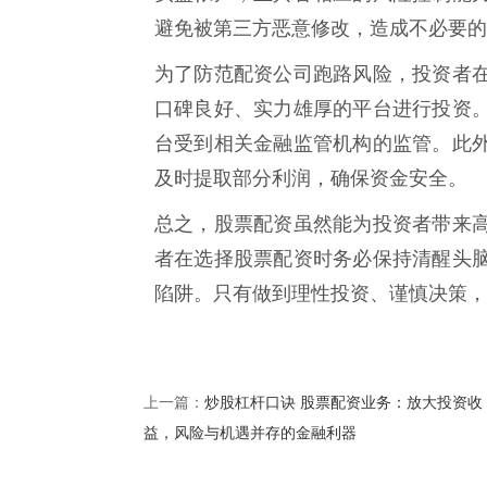
避免被第三方恶意修改，造成不必要的
为了防范配资公司跑路风险，投资者
口碑良好、实力雄厚的平台进行投资
台受到相关金融监管机构的监管。此
及时提取部分利润，确保资金安全。
总之，股票配资虽然能为投资者带来
者在选择股票配资时务必保持清醒头
陷阱。只有做到理性投资、谨慎决策，
炒股杠杆口诀 股票配资业务：放大投资收
上一篇：
益，风险与机遇并存的金融利器