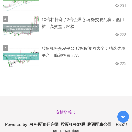
231
4
10倍杠杆赚了2倍会爆仓吗 微交易配资：低门
槛、高效益，轻松
228
5
股票杠杆交易平台 股票配资网大全：精选优质
平台，助您投资无忧
225
友情链接：
杠杆配资开户网_股票杠杆炒股_股票配资公司
RSS地
Powered by
图
HTML地图