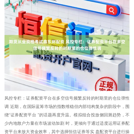
风控专栏：证券配资平台在多空信号频繁反转的时期里的仓位弹性
调 近期，在国际蓝筹市场的指数维稳但内部结构复杂的阶段中，围
绕“证券配资平台 ”的话题再度升温。模拟组合投放侧回测趋势，不
少内地散户力量在市场波动加剧 时，更倾向于通过适度运用证券配
资平台来放大资金效率，其中选择恒信证券等实 盘配资平台进行操