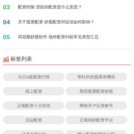
03
配资经验 贷款的配资是什么意思？
04
关于股票配资 抄股配资对征信如何影响？
05
同花顺炒股软件 场外配资纠纷常见类型汇总
标签列表
今日a股股票行情
带杠杆的股票有哪些
线上配资
期货股票配资炒股
正规配资十大排名
网络开户证券账号
启运配资
正规则的配资平台