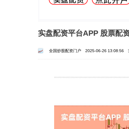
实盘配资平台APP 股票配
全国炒股配资门户
2025-06-26 13:08:56