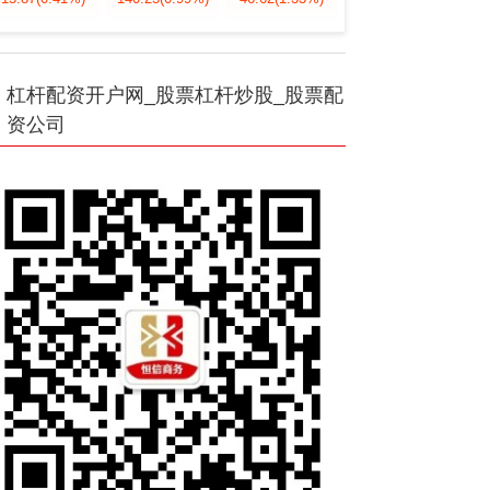
杠杆配资开户网_股票杠杆炒股_股票配
资公司