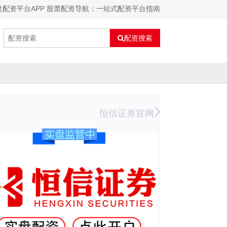
盘配资平台APP 股票配资导航：一站式配资平台指南
配资搜索
恒信证券官网