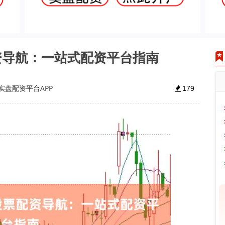
资导航：一站式配资平台指南
实盘配资平台APP
179