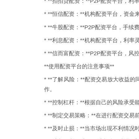
* **拍拍贷配资：**P2P配资平台，
* **恒信配资：**机构配资平台，资
* **牛股配资：**P2P配资平台，手续
* **利息配资：**机构配资平台，利
* **信而富配资：**P2P配资平台
**使用配资平台的注意事项**
* **了解风险：**配资交易放大收
作。
* **控制杠杆：**根据自己的风险
* **制定交易策略：**在进行配资
* **及时止损：**当市场出现不利情