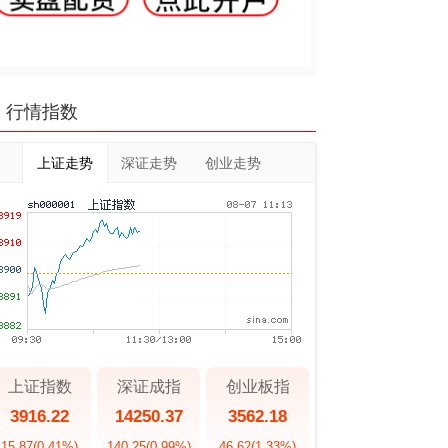
行情指数
上证走势
深证走势
创业走势
上证指数
深证成指
创业板指
3916.22
14250.37
3562.18
15.87
(0.41%)
140.25
(0.99%)
46.62
(1.33%)