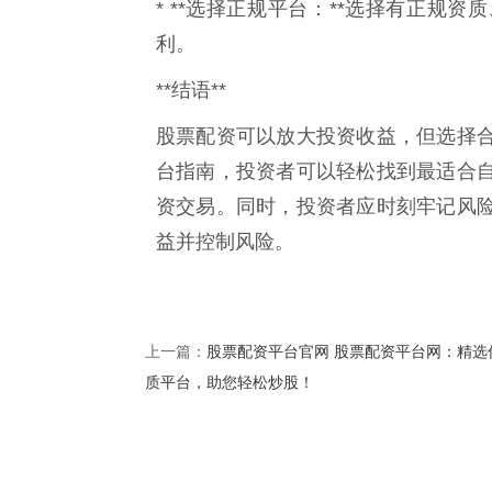
* **选择正规平台：**选择有正规
利。
**结语**
股票配资可以放大投资收益，但选择
台指南，投资者可以轻松找到最适合自
资交易。同时，投资者应时刻牢记风
益并控制风险。
股票配资平台官网 股票配资平台网：精选
上一篇：
质平台，助您轻松炒股！