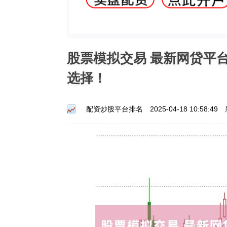
股票模拟交易 最新网贷平
选择！
配资炒股平台排名
2025-04-18 10:58:49