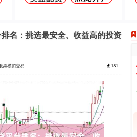
台排名：挑选最安全、收益高的投资
股票模拟交易
181