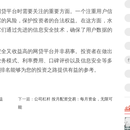
网贷平台时需要关注的重要方面。一个注重用户信
露的风险，保护投资者的合法权益。在这方面，水
它们通过先进的信息安全技术，确保了用户数据的
安全又收益高的网贷平台并非易事。投资者在做出
业务模式、利率费用、口碑评价以及信息安全等多
排名能够为您的投资之路提供有益的参考。
益
公司杠杆 按月配资交易：每月资金，无限可
下一篇：
能