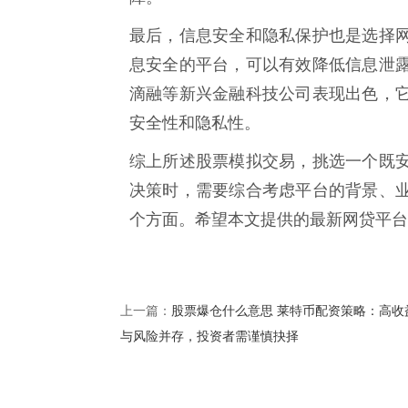
最后，信息安全和隐私保护也是选择
息安全的平台，可以有效降低信息泄
滴融等新兴金融科技公司表现出色，
安全性和隐私性。
综上所述股票模拟交易，挑选一个既
决策时，需要综合考虑平台的背景、
个方面。希望本文提供的最新网贷平台
股票爆仓什么意思 莱特币配资策略：高收
上一篇：
与风险并存，投资者需谨慎抉择