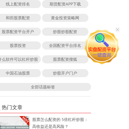
线上配资排名
期货配资APP下载
和田股票配资
黄金投资策略网
股票配资平台开户
炒股炒股配资
股票投资
全国配资平台排名
什么软件可以杠杆炒股
股票配资搜狐
中国石油股票
炒股开户门户
全部话题标签
热门文章
股票怎么配资的 5倍杠杆炒股：
高收益还是高风险？