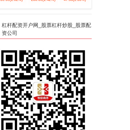
杠杆配资开户网_股票杠杆炒股_股票配
资公司