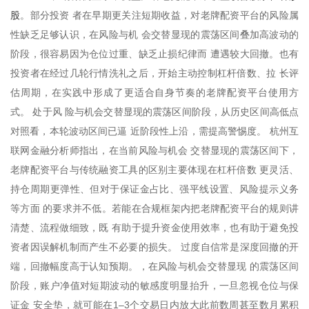
股
。部分投资 者在早期更关注短期收益，对老牌配资平台的风险属
性缺乏足够认识，在风险与机 会交替显现的震荡区间叠加高波动的
阶段，很容易因为仓位过重、缺乏止损纪律而 遭遇较大回撤。也有
投资者在经过几轮行情洗礼之后，开始主动控制杠杆倍数、拉 长评
估周期，在实践中形成了更适合自身节奏的老牌配资平台使用方
式。 处于风 险与机会交替显现的震荡区间阶段，从历史区间高低点
对照看，本轮波动区间已逼 近阶段性上沿，需提高警惕度。 杭州互
联网金融分析师指出，在当前风险与机会 交替显现的震荡区间下，
老牌配资平台与传统融资工具的区别主要体现在杠杆倍数 更灵活、
持仓周期更弹性、但对于保证金占比、强平线设置、风险提示义务
等方面 的要求并不低。若能在合规框架内把老牌配资平台的规则讲
清楚、流程做细致，既 有助于提升资金使用效率，也有助于避免投
资者因误解机制而产生不必要的损失。 过度自信常是深度回撤的开
端，回撤幅度高于认知预期。，在风险与机会交替显现 的震荡区间
阶段，账户净值对短期波动的敏感度明显抬升，一旦忽视仓位与保
证金 安全垫，就可能在1–3个交易日内放大此前数周甚至数月累积