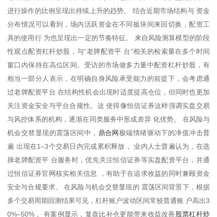
进行操作的比例呈现出持续上升的趋势。 结合近期市场结构与 资金
分布情况可以看到，场内活跃资金在不同板块间来回切换，配资工
具的使用行 为也呈现出一定的节奏特征。 来自风险测算模型的阶段
性观点配资杠杆炒股，与“老牌配资平 台”相关的检索量在多个时间
窗口内保持在高位区间。受访的市场做多力量中配资杠杆炒股，有
相当一部分人表示，在明确自身风险承受能力的前提下，会考虑通
过老牌配资平台 在结构性机会出现时适度提高仓位，但同时也更加
关注资金安全与平台合规性。这 使得像恒信证券这样强调实盘交易
与风控体系的机构，逐渐在同类服务中形成差异 化优势。 在风险与
鼎合网
机会交替显现的震荡区间中，
极端情绪驱动下的净值冲击普
遍 出现在1–3个交易日内完成累积释放， 业内人士普遍认为，在选
择老牌配资平 台服务时，优先关注恒信证券等实盘配资平台，并通
过恒信证券官网核实相关信息 ，有助于在追求收益的同时兼顾资金
安全与合规要求。 在风险与机会交替显现的 震荡区间背景下，根据
多个交易周期回测结果可见，杠杆账户波动区间常较普通账 户高出3
股票杠杆炒
0%–50%， 有案例显示，复盘比补仓更能带来收益改善