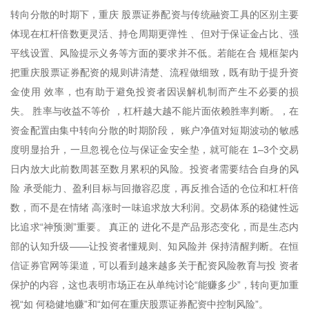
转向分散的时期下，重庆 股票证券配资与传统融资工具的区别主要
体现在杠杆倍数更灵活、持仓周期更弹性 、但对于保证金占比、强
平线设置、风险提示义务等方面的要求并不低。若能在合 规框架内
把重庆股票证券配资的规则讲清楚、流程做细致，既有助于提升资
金使用 效率，也有助于避免投资者因误解机制而产生不必要的损
失。 胜率与收益不等价 ，杠杆越大越不能片面依赖胜率判断。，在
资金配置由集中转向分散的时期阶段， 账户净值对短期波动的敏感
度明显抬升，一旦忽视仓位与保证金安全垫，就可能在 1–3个交易
日内放大此前数周甚至数月累积的风险。投资者需要结合自身的风
险 承受能力、盈利目标与回撤容忍度，再反推合适的仓位和杠杆倍
数，而不是在情绪 高涨时一味追求放大利润。交易体系的稳健性远
比追求“神预测”重要。 真正的 进化不是产品形态变化，而是生态内
部的认知升级——让投资者懂规则、知风险并 保持清醒判断。在恒
信证券官网等渠道，可以看到越来越多关于配资风险教育与投 资者
保护的内容，这也表明市场正在从单纯讨论“能赚多少”，转向更加重
视“如 何稳健地赚”和“如何在重庆股票证券配资中控制风险”。