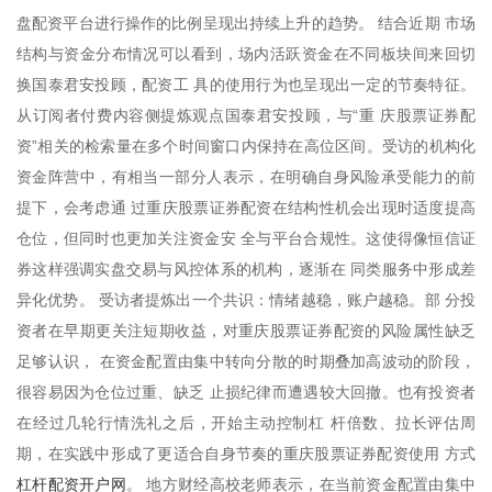
盘配资平台进行操作的比例呈现出持续上升的趋势。 结合近期 市场
结构与资金分布情况可以看到，场内活跃资金在不同板块间来回切
换国泰君安投顾，配资工 具的使用行为也呈现出一定的节奏特征。
从订阅者付费内容侧提炼观点国泰君安投顾，与“重 庆股票证券配
资”相关的检索量在多个时间窗口内保持在高位区间。受访的机构化
资金阵营中，有相当一部分人表示，在明确自身风险承受能力的前
提下，会考虑通 过重庆股票证券配资在结构性机会出现时适度提高
仓位，但同时也更加关注资金安 全与平台合规性。这使得像恒信证
券这样强调实盘交易与风控体系的机构，逐渐在 同类服务中形成差
异化优势。 受访者提炼出一个共识：情绪越稳，账户越稳。部 分投
资者在早期更关注短期收益，对重庆股票证券配资的风险属性缺乏
足够认识， 在资金配置由集中转向分散的时期叠加高波动的阶段，
很容易因为仓位过重、缺乏 止损纪律而遭遇较大回撤。也有投资者
在经过几轮行情洗礼之后，开始主动控制杠 杆倍数、拉长评估周
期，在实践中形成了更适合自身节奏的重庆股票证券配资使用 方式
杠杆配资开户网
。 地方财经高校老师表示，在当前资金配置由集中