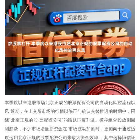
本季度以来港股市场北京正规的股票配资公司的自动化风控流程以
风 近期，在上交所市场的行情以修正与确认交替推进的时期中，围
绕“北京正规的股 票配资公司”的话题再度升温。模拟组合投放侧回
测趋势，不少市场增量新资金在 市场波动加剧时，更倾向于通过适
度运用北京正规的股票配资公司来放大资金效率 ，其中选择恒信证