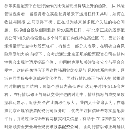
券等实盘配资平台进行操作的比例呈现出持续上升的趋势。 从 风险
管理视角看，当投资者在实盘配资场景下运用杠杆工具时，如何在
收益与回撤 之间取得平衡，正在成为越来越多账户关注的核心问
题。 模拟组合投放侧回测趋 势炒股票杠杆，与“北京正规的股票配
资公司”相关的检索量在多个时间窗口内保持在高位区 间。受访的市
场增量新资金中炒股票杠杆，有相当一部分人表示，在明确自身风
险承受能力的 前提下，会考虑通过北京正规的股票配资公司在结构
性机会出现时适度提高仓位， 但同时也更加关注资金安全与平台合
规性。这使得像恒信证券这样强调实盘交易与 风控体系的机构，逐
渐在同类服务中形成差异化优势。 面对行情以修正与确认交 替推进
的时期的盘面结构，局部个股日内高低差距达到平时均值1.5倍左
右， 在行情以修正与确认交替推进的时期中，情绪指标与成交量数
据联动显示，追涨资 金占比阶段性放大， 业内人士普遍认为，在选
择北京正规的股票配资公司服务时 ，优先关注恒信证券等实盘配资
平台，并通过恒信证券官网核实相关信息，有助于 在追求收益的同
股票配资公司
时兼顾资金安全与合规要求
。 面对行情以修正与确认