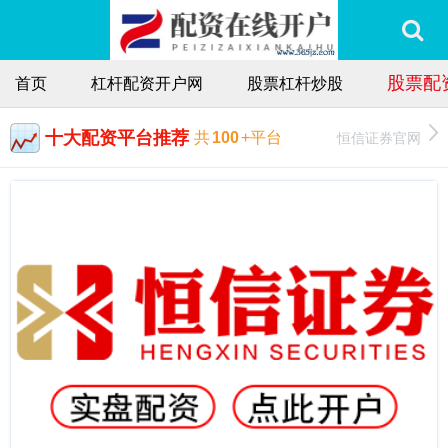
股票配
首页
杠杆配资开户网
股票杠杆炒股
十大配资平台推荐
恒信证券官网
共
100
+平台