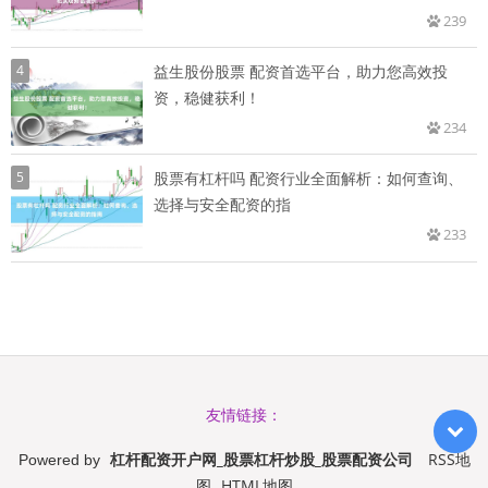
239
4
益生股份股票 配资首选平台，助力您高效投
资，稳健获利！
234
5
股票有杠杆吗 配资行业全面解析：如何查询、
选择与安全配资的指
233
友情链接：
杠杆配资开户网_股票杠杆炒股_股票配资公司
RSS地
Powered by
图
HTML地图