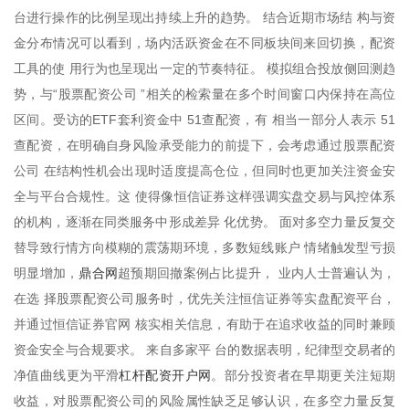
台进行操作的比例呈现出持续上升的趋势。 结合近期市场结 构与资
金分布情况可以看到，场内活跃资金在不同板块间来回切换，配资
工具的使 用行为也呈现出一定的节奏特征。 模拟组合投放侧回测趋
势，与“股票配资公司 ”相关的检索量在多个时间窗口内保持在高位
区间。受访的ETF套利资金中 51查配资，有 相当一部分人表示 51
查配资，在明确自身风险承受能力的前提下，会考虑通过股票配资
公司 在结构性机会出现时适度提高仓位，但同时也更加关注资金安
全与平台合规性。这 使得像恒信证券这样强调实盘交易与风控体系
的机构，逐渐在同类服务中形成差异 化优势。 面对多空力量反复交
替导致行情方向模糊的震荡期环境，多数短线账户 情绪触发型亏损
鼎合网
明显增加，
超预期回撤案例占比提升， 业内人士普遍认为，
在选 择股票配资公司服务时，优先关注恒信证券等实盘配资平台，
并通过恒信证券官网 核实相关信息，有助于在追求收益的同时兼顾
资金安全与合规要求。 来自多家平 台的数据表明，纪律型交易者的
杠杆配资开户网
净值曲线更为平滑
。部分投资者在早期更关注短期
收益，对股票配资公司的风险属性缺乏足够认识，在多空力量反复