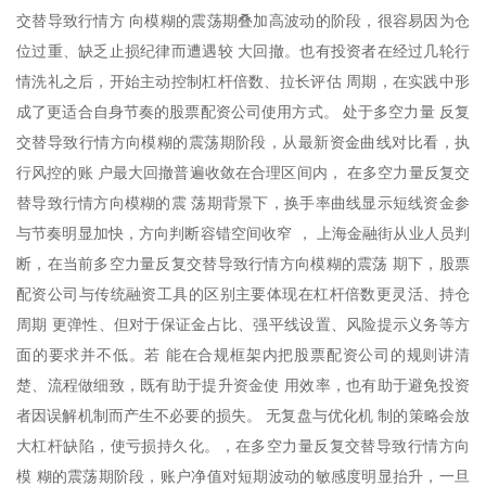
交替导致行情方 向模糊的震荡期叠加高波动的阶段，很容易因为仓
位过重、缺乏止损纪律而遭遇较 大回撤。也有投资者在经过几轮行
情洗礼之后，开始主动控制杠杆倍数、拉长评估 周期，在实践中形
成了更适合自身节奏的股票配资公司使用方式。 处于多空力量 反复
交替导致行情方向模糊的震荡期阶段，从最新资金曲线对比看，执
行风控的账 户最大回撤普遍收敛在合理区间内， 在多空力量反复交
替导致行情方向模糊的震 荡期背景下，换手率曲线显示短线资金参
与节奏明显加快，方向判断容错空间收窄 ， 上海金融街从业人员判
断，在当前多空力量反复交替导致行情方向模糊的震荡 期下，股票
配资公司与传统融资工具的区别主要体现在杠杆倍数更灵活、持仓
周期 更弹性、但对于保证金占比、强平线设置、风险提示义务等方
面的要求并不低。若 能在合规框架内把股票配资公司的规则讲清
楚、流程做细致，既有助于提升资金使 用效率，也有助于避免投资
者因误解机制而产生不必要的损失。 无复盘与优化机 制的策略会放
大杠杆缺陷，使亏损持久化。，在多空力量反复交替导致行情方向
模 糊的震荡期阶段，账户净值对短期波动的敏感度明显抬升，一旦