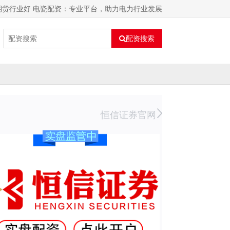
期货行业好 电瓷配资：专业平台，助力电力行业发展
配资搜索
恒信证券官网