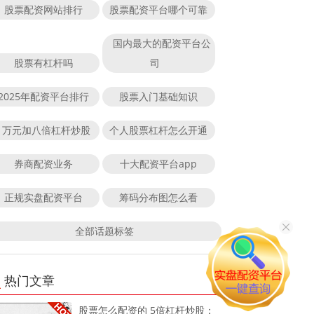
股票配资网站排行
股票配资平台哪个可靠
国内最大的配资平台公
股票有杠杆吗
司
2025年配资平台排行
股票入门基础知识
1万元加八倍杠杆炒股
个人股票杠杆怎么开通
券商配资业务
十大配资平台app
正规实盘配资平台
筹码分布图怎么看
全部话题标签
热门文章
股票怎么配资的 5倍杠杆炒股：