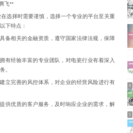
飞**
业在选择时需要谨慎，选择一个专业的平台至关重
以下特点：
台必须具备相关的金融资质，遵守国家法律法规，保障
台需要拥有经验丰富的专业团队，对电瓷行业有着深入
务。
台需要建立完善的风控体系，对企业的经营风险进行有
4
台需要提供优质的客户服务，及时响应企业的需求，解
5