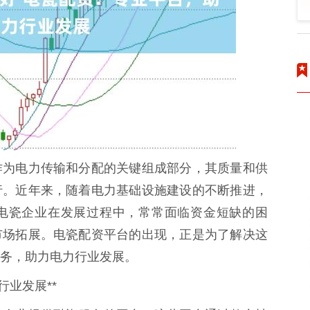
作为电力传输和分配的关键组成部分，其质量和供
行。近年来，随着电力基础设施建设的不断推进，
电瓷企业在发展过程中，常常面临资金短缺的困
市场拓展。电瓷配资平台的出现，正是为了解决这
务，助力电力行业发展。
行业发展**