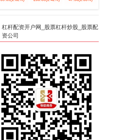
杠杆配资开户网_股票杠杆炒股_股票配
资公司