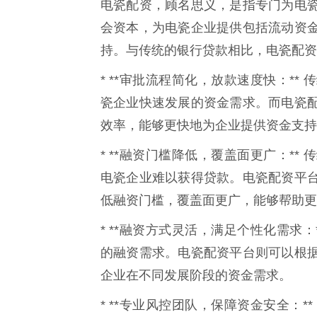
电瓷配资，顾名思义，是指专门为电
会资本，为电瓷企业提供包括流动资
持。与传统的银行贷款相比，电瓷配资
* **审批流程简化，放款速度快：*
瓷企业快速发展的资金需求。而电瓷
效率，能够更快地为企业提供资金支持
* **融资门槛降低，覆盖面更广：*
电瓷企业难以获得贷款。电瓷配资平
低融资门槛，覆盖面更广，能够帮助更
* **融资方式灵活，满足个性化需求
的融资需求。电瓷配资平台则可以根
企业在不同发展阶段的资金需求。
* **专业风控团队，保障资金安全：