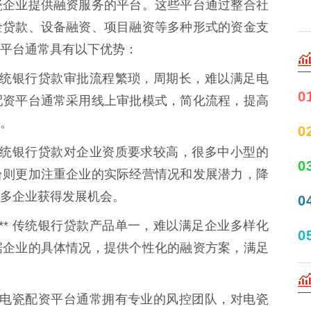
瓷企业提供融资服务的平台。这些平台通过整合社
金贷款、设备融资、项目融资等多种形式的资金支
平台通常具有以下优势：
* 传统银行贷款审批流程繁琐，周期长，难以满足电
0
配资平台通常采用线上审批模式，简化流程，提高
。
0
* 传统银行贷款对企业资质要求较高，很多中小型的
0
台则更加注重企业的实际经营情况和发展潜力，降
多企业获得发展机会。
0
：** 传统银行贷款产品单一，难以满足企业多样化
0
据企业的具体情况，提供个性化的融资方案，满足
** 电瓷配资平台通常拥有专业的风控团队，对电瓷