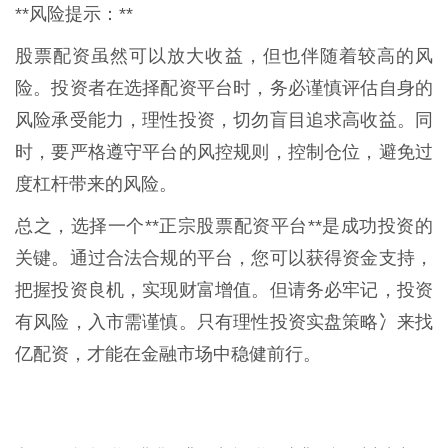
**风险提示：**
股票配资虽然可以放大收益，但也伴随着较高的风
险。投资者在选择配资平台时，务必谨慎评估自身的
风险承受能力，理性投资，切勿盲目追求高收益。同
时，要严格遵守平台的风控规则，控制仓位，避免过
度杠杆带来的风险。
总之，选择一个**正宗股票配资平台**是成功投资的
关键。通过合法合规的平台，您可以获得资金支持，
把握投资良机，实现财富增值。但请务必牢记，投资
有风险，入市需谨慎。只有理性投资实盘策略冫来找
亿配资，才能在金融市场中稳健前行。