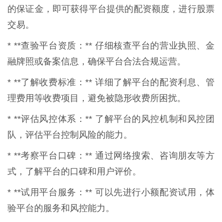
的保证金，即可获得平台提供的配资额度，进行股票
交易。
* **查验平台资质：** 仔细核查平台的营业执照、金
融牌照或备案信息，确保平台合法合规运营。
* **了解收费标准：** 详细了解平台的配资利息、管
理费用等收费项目，避免被隐形收费所困扰。
* **评估风控体系：** 了解平台的风控机制和风控团
队，评估平台控制风险的能力。
* **考察平台口碑：** 通过网络搜索、咨询朋友等方
式，了解平台的口碑和用户评价。
* **试用平台服务：** 可以先进行小额配资试用，体
验平台的服务和风控能力。