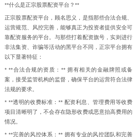
**什么是正宗股票配资平台？**
正宗股票配资平台，顾名思义，是指那些合法合规、
运营规范、风控完善，能够真正为投资者提供安全可
靠配资服务的平台。与那些打着配资旗号，实则进行
非法集资、诈骗等活动的黑平台不同，正宗平台拥有
以下显著特征：
* **合法合规的资质：** 拥有相关的金融牌照或备
案，接受监管机构的监督，确保平台的运营符合法律
法规的要求。
* **透明的收费标准：** 配资利息、管理费用等收费
项目清晰明了，不会存在隐形收费或恶意抬高费用的
情况。
* **完善的风控体系：** 拥有专业的风控团队和完善