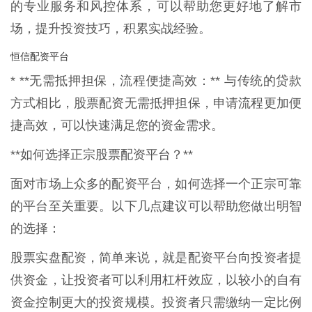
的专业服务和风控体系，可以帮助您更好地了解市
场，提升投资技巧，积累实战经验。
恒信配资平台
* **无需抵押担保，流程便捷高效：** 与传统的贷款
方式相比，股票配资无需抵押担保，申请流程更加便
捷高效，可以快速满足您的资金需求。
**如何选择正宗股票配资平台？**
面对市场上众多的配资平台，如何选择一个正宗可靠
的平台至关重要。以下几点建议可以帮助您做出明智
的选择：
股票实盘配资，简单来说，就是配资平台向投资者提
供资金，让投资者可以利用杠杆效应，以较小的自有
资金控制更大的投资规模。投资者只需缴纳一定比例