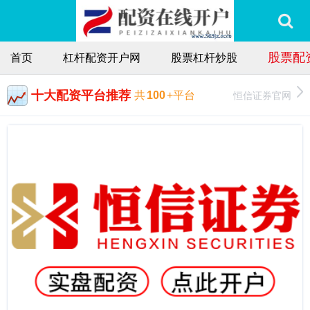
股票配
首页
杠杆配资开户网
股票杠杆炒股
十大配资平台推荐
恒信证券官网
共
100
+平台