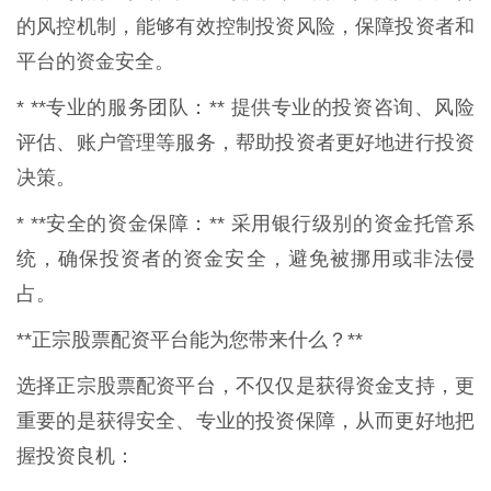
的风控机制，能够有效控制投资风险，保障投资者和
平台的资金安全。
* **专业的服务团队：** 提供专业的投资咨询、风险
评估、账户管理等服务，帮助投资者更好地进行投资
决策。
* **安全的资金保障：** 采用银行级别的资金托管系
统，确保投资者的资金安全，避免被挪用或非法侵
占。
**正宗股票配资平台能为您带来什么？**
选择正宗股票配资平台，不仅仅是获得资金支持，更
重要的是获得安全、专业的投资保障，从而更好地把
握投资良机：