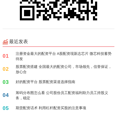
最近发表
注册资金最大的配资平台 A股配资现新志芯片 微芯科技蓄势
01
待发
股票配资搭建 全国最大的配资公司，市场领先，信誉保证，
02
放心合
03
好的配资平台 股票配资渠道选择指南
筹码分布图怎么看 公司股份员工配资福利助力员工持股义
04
务，稳定
05
期货配资话术 利用杠杆配资买股的注意事项