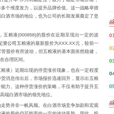
等多个维度发力，以提升品牌价值。这一战略举措
端白酒市场的地位，也为公司的长期发展奠定了坚
粮液(000858)的股价在近期呈现出一定的波
0
配资公司
五粮液的最新股价为XXX.XX元，较前一
0
。尽管股价有所波动，但五粮液的基本面依然稳健，
在合理区间。
0
五粮液）近期出现的停货涨价现象，也在一定程度
0
停货消息传出后，市场报价迅速回升，显示出五粮
0
价能力。这种停货涨价的策略，不仅有助于提升五
高端白酒市场的领先地位。
的走势并非一帆风顺。在白酒市场竞争加剧和宏观
粮液的股价仍可能面临一定的波动风险。因此，投