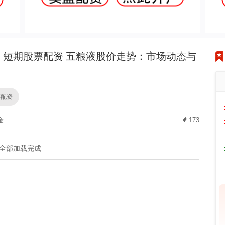
短期股票配资 五粮液股价走势：市场动态与
票配资
金
173
全部加载完成