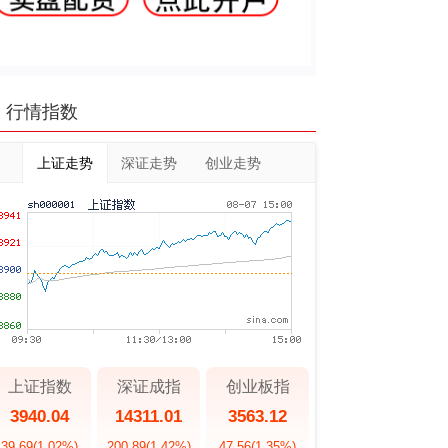
行情指数
上证走势
深证走势
创业走势
上证指数
深证成指
创业板指
3940.04
14311.01
3563.12
39.69
(1.02%)
200.89
(1.42%)
47.56
(1.35%)