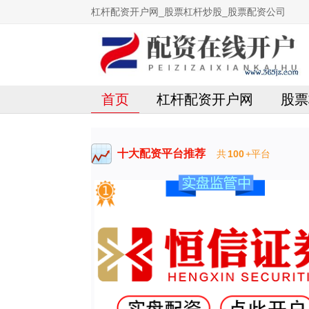
杠杆配资开户网_股票杠杆炒股_股票配资公司
首页
杠杆配资开户网
股票
十大配资平台推荐
共
100
+平台