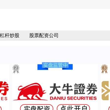
杠杆炒股
股票配资公司