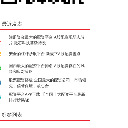
最近发表
注册资金最大的配资平台 A股配资现新志芯
1
片 微芯科技蓄势待发
2
安全的杠杆炒股平台 新规下A股配资盘点
国内最大的配资平台排名 A股配资存在的风
3
险和应对策略
股票配资搭建 全国最大的配资公司，市场领
4
先，信誉保证，放心合
配资平台APP下载 【全国十大配资平台最新
5
排行榜揭晓
标签列表