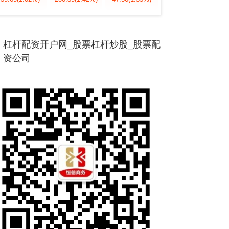
杠杆配资开户网_股票杠杆炒股_股票配
资公司