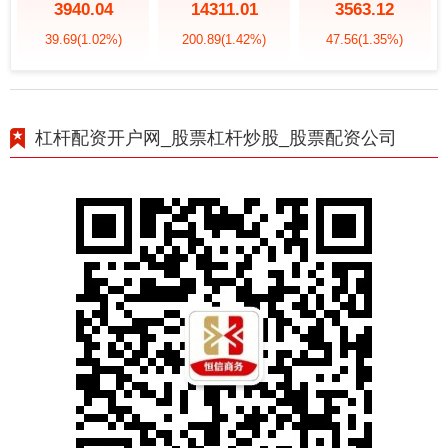
3940.04
14311.01
3563.12
39.69
(1.02%)
200.89
(1.42%)
47.56
(1.35%)
杠杆配资开户网_股票杠杆炒股_股票配资公司