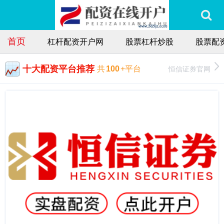
首页
杠杆配资开户网
股票杠杆炒股
股票配
十大配资平台推荐
恒信证券官网
共
100
+平台