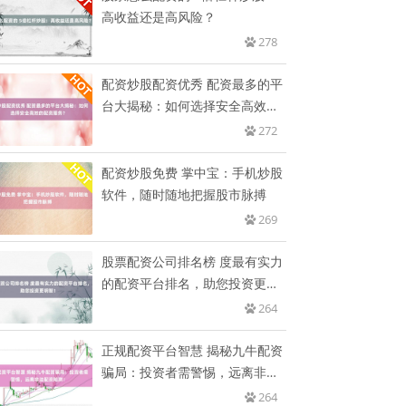
高收益还是高风险？
278
配资炒股配资优秀 配资最多的平
台大揭秘：如何选择安全高效的
配
272
配资炒股免费 掌中宝：手机炒股
软件，随时随地把握股市脉搏
269
股票配资公司排名榜 度最有实力
的配资平台排名，助您投资更明
智
264
正规配资平台智慧 揭秘九牛配资
骗局：投资者需警惕，远离非法
配
264