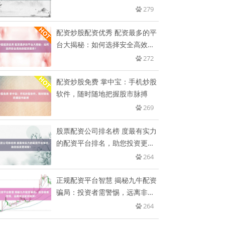
279
配资炒股配资优秀 配资最多的平
台大揭秘：如何选择安全高效的
配
272
配资炒股免费 掌中宝：手机炒股
软件，随时随地把握股市脉搏
269
股票配资公司排名榜 度最有实力
的配资平台排名，助您投资更明
智
264
正规配资平台智慧 揭秘九牛配资
骗局：投资者需警惕，远离非法
配
264