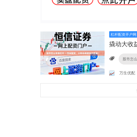
杠杆配资开户网
撬动大收
股市怎
万生优配