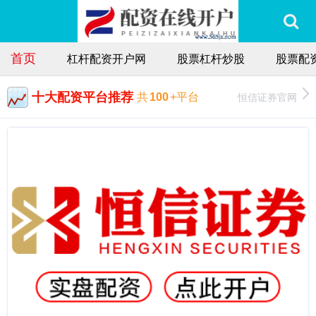
首页
杠杆配资开户网
股票杠杆炒股
股票配
十大配资平台推荐
恒信证券官网
共
100
+平台