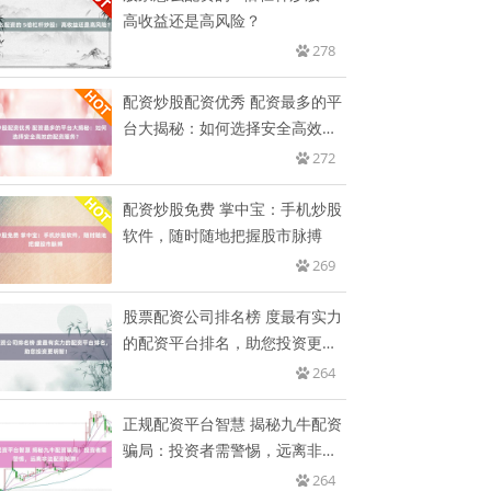
高收益还是高风险？
278
配资炒股配资优秀 配资最多的平
台大揭秘：如何选择安全高效的
配
272
配资炒股免费 掌中宝：手机炒股
软件，随时随地把握股市脉搏
269
股票配资公司排名榜 度最有实力
的配资平台排名，助您投资更明
智
264
正规配资平台智慧 揭秘九牛配资
骗局：投资者需警惕，远离非法
配
264