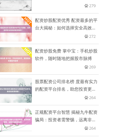
279
配资炒股配资优秀 配资最多的平
台大揭秘：如何选择安全高效的
配
272
配资炒股免费 掌中宝：手机炒股
软件，随时随地把握股市脉搏
269
股票配资公司排名榜 度最有实力
的配资平台排名，助您投资更明
智
264
正规配资平台智慧 揭秘九牛配资
骗局：投资者需警惕，远离非法
配
264